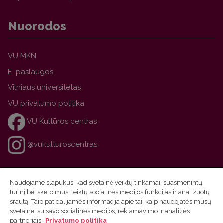
Nuorodos
VU MKN
E. paslaugos
Vilniaus universitetas
VU privatumo politika
VU Kultūros centras
@vukulturoscentras
Naudojame slapukus, kad svetainė veiktų tinkamai, suasmenintų
turinį bei skelbimus, teiktų socialinės medijos funkcijas ir analizuotų
srautą. Taip pat dalijamės informacija apie tai, kaip naudojatės mūsų
svetaine, su savo socialinės medijos, reklamavimo ir analizės
partneriais.
Privatumo politika