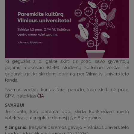
Iki gegužės 2 d. galite skirti 1,2 proc. savo gyventojų
pajamų mokesčio (GPM) studentų kultūrinei veiklai. Tai
padaryti galite skirdami paramą per Vilniaus universiteto
fondą.
Išsamus vedlys, kuris aiškiai parodo, kaip skirti 1,2 proc.
GPM, pateiktas
ČIA
SVARBU!
Jei norite, kad parama būtų skirta konkrečiam meno
kolektyvui, atkreipkite dėmesį į 5 ir 6 žingsnius:
5 žingsnis.
Įrašykite paramos gavėjo – Vilniaus universiteto
fondo – identifikacinį numerį: 304222713