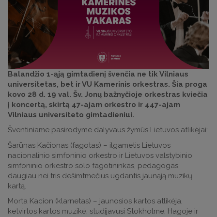
Balandžio 1-ąją gimtadienį švenčia ne tik Vilniaus
universitetas, bet ir VU Kamerinis orkestras. Šia proga
kovo 28 d. 19 val. Šv. Jonų bažnyčioje orkestras kviečia
į koncertą, skirtą 47-ajam orkestro ir 447-ajam
Vilniaus universiteto gimtadieniui.
Šventiniame pasirodyme dalyvaus žymūs Lietuvos atlikėjai:
Šarūnas Kačionas (fagotas) – ilgametis Lietuvos
nacionalinio simfoninio orkestro ir Lietuvos valstybinio
simfoninio orkestro solo fagotininkas, pedagogas,
daugiau nei tris dešimtmečius ugdantis jaunąją muzikų
kartą.
Morta Kacion (klarnetas) – jaunosios kartos atlikėja,
ketvirtos kartos muzikė, studijavusi Stokholme, Hagoje ir