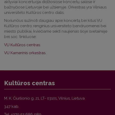
aktyviai koncertuoja didžiosiose koncertų salėse ir
bažnyčiose Lietuvoje bei užsienyje. Orkestras yra Vilniaus
universiteto Kultūros centro dalis.
Noriunčius sužinoti daugiau apie koncertą bei kitus VU
Kultūros centro renginius universiteto bendruomenei bei
miesto publikai, kviečiame sekti naujienas šioje svetainėje
bei soc. tinkluose:
VU Kultūros centras
VU Kamerinis orkestras
Kultūros centras
M. K. Čiurlionio g. 21, LT- 03101, Vilnius,
Lietuva
347 kab.
Tel.
+370 52 686 989