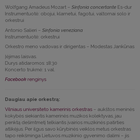
Wolfgang Amadeus Mozart –
Sinfonia concertante
Es-dur
Instrumentuotė: obojui, klarnetui, fagotui, valtornai solo ir
orkestrui
Antonio Salieri –
Sinfonia veneziana
Instrumentuotė: orkestrui
Orkestro meno vadovas ir dirigentas – Modestas Jankūnas
Įėjimas laisvas.
Durys atidaromos: 18:30
Koncerto trukmė: 1 val.
Facebook
renginys
Daugiau apie orkestrą:
Vilniaus universiteto kamerinis orkestras
– aukštos meninės
kokybės siekiantis kamerinės muzikos kolektyvas, jau
penktą dešimtmetį telkiantis įvairios muzikinės patirties
atlikėjus. Per ilgus savo kūrybinės veiklos metus orkestras
tapo reikšminga Lietuvos muzikinio gyvenimo dalimi – jis