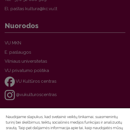
El. paštas
Nuorodos
VU MKN
E. paslaugos
Vilniaus universitetas
VU privatumo politika
VU Kultūros centras
@vukulturoscentras
Naudojame slapukus, kad svetainė veiktų tinkamai, suasmenintų
turinį bei skelbimus, teiktų socialinės medijos funkcijas ir analizuotų
srautą. Taip pat dalijamės informacija apie tai, kaip naudojatės mūsų