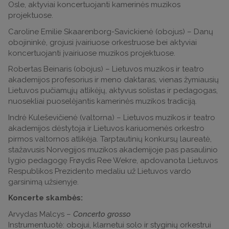
Osle, aktyviai koncertuojanti kamerinės muzikos
projektuose.
Caroline Emilie Skaarenborg-Savickienė (obojus) – Danų
obojininkė, grojusi įvairiuose orkestruose bei aktyviai
koncertuojanti įvairiuose muzikos projektuose.
Robertas Beinaris (obojus) – Lietuvos muzikos ir teatro
akademijos profesorius ir meno daktaras, vienas žymiausių
Lietuvos pučiamųjų atlikėjų, aktyvus solistas ir pedagogas,
nuosekliai puoselėjantis kamerinės muzikos tradiciją.
Indrė Kuleševičienė (valtornа) – Lietuvos muzikos ir teatro
akademijos dėstytoja ir Lietuvos kariuomenės orkestro
pirmos valtornos atlikėja. Tarptautinių konkursų laureatė,
stažavusis Norvegijos muzikos akademijoje pas pasaulinio
lygio pedagogę Frøydis Ree Wekre, apdovanota Lietuvos
Respublikos Prezidento medaliu už Lietuvos vardo
garsinimą užsienyje.
Koncerte skambės:
Arvydas Malcys –
Concerto grosso
Instrumentuotė: obojui, klarnetui solo ir styginių orkestrui