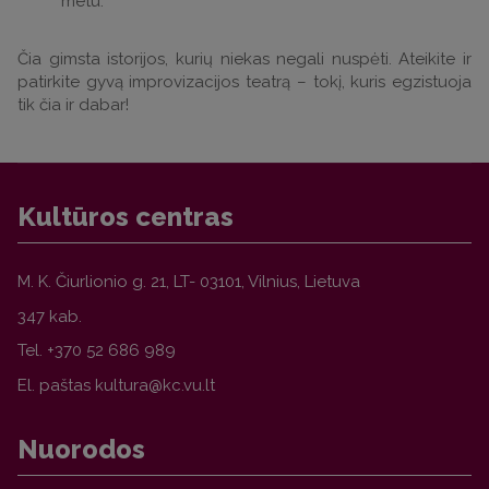
metu.
Čia gimsta istorijos, kurių niekas negali nuspėti. Ateikite ir
patirkite gyvą improvizacijos teatrą – tokį, kuris egzistuoja
tik čia ir dabar!
Kultūros centras
M. K. Čiurlionio g. 21, LT- 03101, Vilnius,
Lietuva
347 kab.
Tel.
+370 52 686 989
El. paštas
Nuorodos