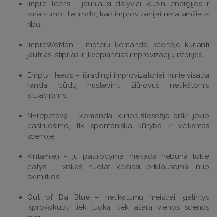
Impro Teens – jauniausi dalyviai, kupini energijos ir
smalsumo. Jie įrodo, kad improvizacijai nėra amžiaus
ribų.
ImproWoMan – moterų komanda, scenoje kurianti
jautrias, stiprias ir įkvepiančias improvizacijų istorijas.
Empty Heads – išradingi improvizatoriai, kurie visada
randa būdų nustebinti žiūrovus netikėtomis
situacijomis.
NErepetavę – komanda, kurios filosofija aiški: jokio
pasiruošimo, tik spontaniška kūryba ir veiksmas
scenoje.
Kintamieji – jų pasirodymai niekada nebūna tokie
patys – viskas nuolat keičiasi priklausomai nuo
akimirkos.
Out of Da Blue – netikėtumų meistrai, galintys
išprovokuoti tiek juoką, tiek ašarą vienos scenos