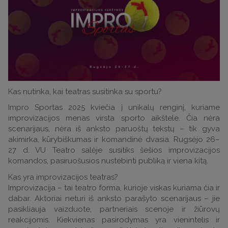
Kas nutinka, kai teatras susitinka su sportu?
Impro Sportas 2025 kviečia į unikalų renginį, kuriame
improvizacijos menas virsta sporto aikštele. Čia nėra
scenarijaus, nėra iš anksto paruoštų tekstų – tik gyva
akimirka, kūrybiškumas ir komandinė dvasia. Rugsėjo 26–
27 d. VU Teatro salėje susitiks šešios improvizacijos
komandos, pasiruošusios nustebinti publiką ir viena kitą.
Kas yra improvizacijos teatras?
Improvizacija – tai teatro forma, kurioje viskas kuriama čia ir
dabar. Aktoriai neturi iš anksto parašyto scenarijaus – jie
pasikliauja vaizduote, partneriais scenoje ir žiūrovų
reakcijomis. Kiekvienas pasirodymas yra vienintelis ir