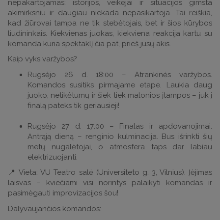
nepakartojamas: istorijos, veikėjai ir situacijos gimsta
akimirksniu ir daugiau niekada nepasikartoja. Tai reiškia,
kad žiūrovai tampa ne tik stebėtojais, bet ir šios kūrybos
liudininkais. Kiekvienas juokas, kiekviena reakcija kartu su
komanda kuria spektaklį čia pat, prieš jūsų akis.
Kaip vyks varžybos?
Rugsėjo 26 d. 18:00 – Atrankinės varžybos.
Komandos susitiks pirmajame etape. Laukia daug
juoko, netikėtumų ir šiek tiek malonios įtampos – juk į
finalą pateks tik geriausieji!
Rugsėjo 27 d. 17:00 – Finalas ir apdovanojimai.
Antrąją dieną – renginio kulminacija. Bus išrinkti šių
metų nugalėtojai, o atmosfera taps dar labiau
elektrizuojanti.
📍 Vieta: VU Teatro salė (Universiteto g. 3, Vilnius). Įėjimas
laisvas – kviečiami visi norintys palaikyti komandas ir
pasimėgauti improvizacijos šou!
Dalyvaujančios komandos: